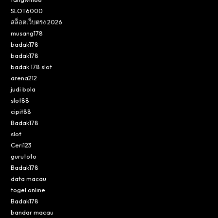
SLOT6000
สล็อตเว็บตรง 2026
musang178
badak178
badak178
badak 178 slot
arena212
judi bola
slot88
cipit88
Badak178
slot
Ceri123
gurutoto
Badak178
data macau
togel online
Badak178
bandar macau