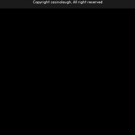
Copyright casinolaugh, All right reserved