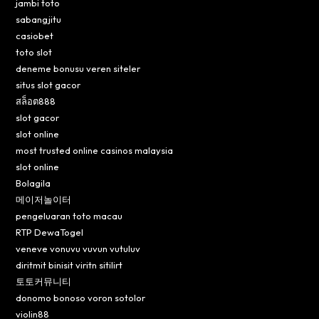
jambi toto
sabangjitu
casiobet
toto slot
deneme bonusu veren siteler
situs slot gacor
สล็อต888
slot gacor
slot online
most trusted online casinos malaysia
slot online
Bolagila
메이저놀이터
pengeluaran toto macau
RTP DewaTogel
veneve vonuvu vuvun vutuluv
diritmit binisit viritn sitilirt
토토커뮤니티
donomo bonoso voron sotolor
violin88