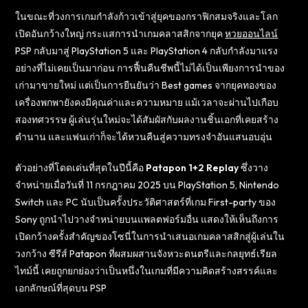
ในขณะที่วงการเกมกำลังก้าวเข้าสู่ยุคของกราฟิกสมจริงและโลก
เปิดอันกว้างใหญ่ กระแสการนำเกมคลาสสิกจากยุค
หวยออนไลน์
PSP กลับมาสู่ PlayStation 5 และ PlayStation 4 กลับกำลังมาแรง
อย่างที่ไม่เคยเป็นมาก่อน การฟื้นคืนชีพนี้ไม่ได้เป็นเพียงการนำของ
เก่ามาขายใหม่ แต่เป็นการยืนยันว่า Best games จากยุคทองของ
เครื่องพกพายังคงมีคุณค่าและความหมาย แม้เวลาจะผ่านไปเกือบ
สองทศวรรษ ผู้เล่นรุ่นใหม่จะได้สัมผัสกับผลงานชิ้นเอกที่เคยสร้าง
ตำนาน และแฟนเก่าก็จะได้หวนคืนสู่ความทรงจำอันแสนอบอุ่น
ตัวอย่างที่โดดเด่นที่สุดในปีนี้คือ
Patapon 1+2 Replay
ซึ่งวาง
จำหน่ายเมื่อวันที่ 11 กรกฎาคม 2025 บน PlayStation 5, Nintendo
Switch และ PC นับเป็นครั้งประวัติศาสตร์ที่เกม First-party ของ
Sony ถูกนำไปวางจำหน่ายบนแพลตฟอร์มอื่น แสดงให้เห็นถึงการ
เปิดกว้างครั้งสำคัญของโซนี่ในการนำเสนอเกมคลาสสิกสู่ผู้เล่นใน
วงกว้าง ซีรีส์ Patapon ที่ผสมผสานจังหวะดนตรีและกลยุทธ์เรียล
ไทม์นี้ เคยถูกยกย่องว่าเป็นหนึ่งในเกมที่มีความคิดสร้างสรรค์และ
เอกลักษณ์ที่สุดบน PSP