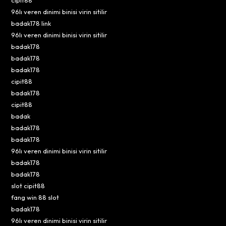
96lı veren dinimi binisi virin sitilir
badak178 link
96lı veren dinimi binisi virin sitilir
badak178
badak178
badak178
cipit88
badak178
cipit88
badak
badak178
badak178
96lı veren dinimi binisi virin sitilir
badak178
badak178
slot cipit88
fang win 88 slot
badak178
96lı veren dinimi binisi virin sitilir