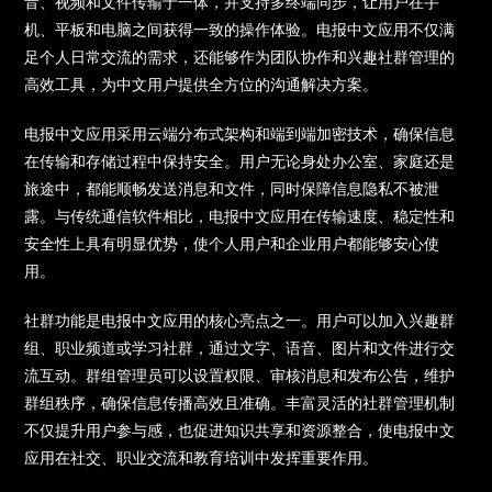
音、视频和文件传输于一体，并支持多终端同步，让用户在手
机、平板和电脑之间获得一致的操作体验。电报中文应用不仅满
足个人日常交流的需求，还能够作为团队协作和兴趣社群管理的
高效工具，为中文用户提供全方位的沟通解决方案。
电报中文应用采用云端分布式架构和端到端加密技术，确保信息
在传输和存储过程中保持安全。用户无论身处办公室、家庭还是
旅途中，都能顺畅发送消息和文件，同时保障信息隐私不被泄
露。与传统通信软件相比，电报中文应用在传输速度、稳定性和
安全性上具有明显优势，使个人用户和企业用户都能够安心使
用。
社群功能是电报中文应用的核心亮点之一。用户可以加入兴趣群
组、职业频道或学习社群，通过文字、语音、图片和文件进行交
流互动。群组管理员可以设置权限、审核消息和发布公告，维护
群组秩序，确保信息传播高效且准确。丰富灵活的社群管理机制
不仅提升用户参与感，也促进知识共享和资源整合，使电报中文
应用在社交、职业交流和教育培训中发挥重要作用。