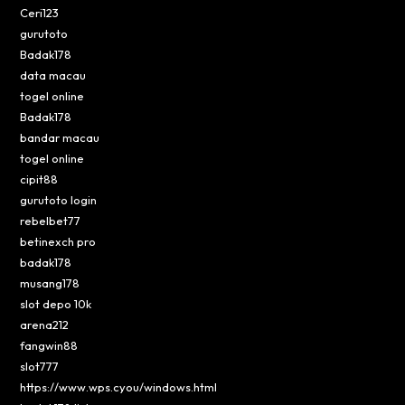
Ceri123
gurutoto
Badak178
data macau
togel online
Badak178
bandar macau
togel online
cipit88
gurutoto login
rebelbet77
betinexch pro
badak178
musang178
slot depo 10k
arena212
fangwin88
slot777
https://www.wps.cyou/windows.html