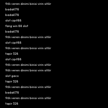
96lı veren dinimi binisi virin sitilir
badak178
badak178
slot cipit88
fang win 88 slot
badak178
96lı veren dinimi binisi virin sitilir
slot cipit88
96lı veren dinimi binisi virin sitilir
tapir 328
slot cipit88
96lı veren dinimi binisi virin sitilir
96lı veren dinimi binisi virin sitilir
slot gaco
tapir 328
96lı veren dinimi binisi virin sitilir
badak178
96lı veren dinimi binisi virin sitilir
tapir 328