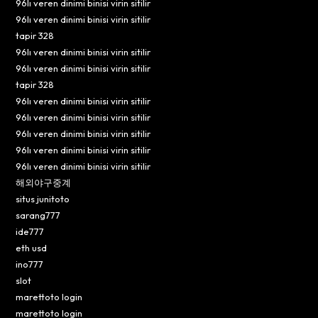
96lı veren dinimi binisi virin sitilir
96lı veren dinimi binisi virin sitilir
tapir 328
96lı veren dinimi binisi virin sitilir
96lı veren dinimi binisi virin sitilir
tapir 328
96lı veren dinimi binisi virin sitilir
96lı veren dinimi binisi virin sitilir
96lı veren dinimi binisi virin sitilir
96lı veren dinimi binisi virin sitilir
96lı veren dinimi binisi virin sitilir
해외야구중계
situs junitoto
sarang777
ide777
eth usd
ino777
slot
marettoto login
marettoto login