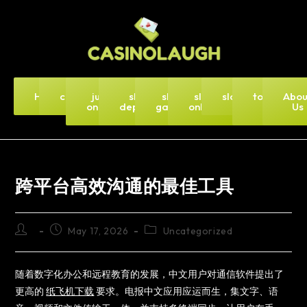
Home
casino
judi
slot
slot
slot
slot5000
togel-
Abou
online
deposit
gacor
online
hk
Us
跨平台高效沟通的最佳工具
May 17, 2026
Uncategorized
随着数字化办公和远程教育的发展，中文用户对通信软件提出了
更高的
纸飞机下载
要求。电报中文应用应运而生，集文字、语