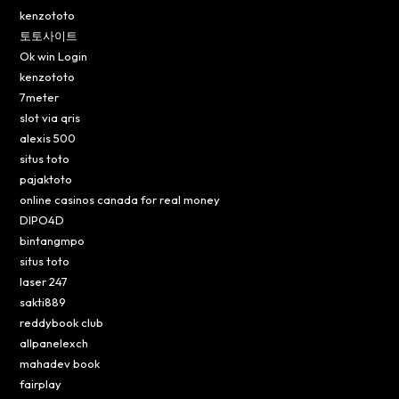
kenzototo
토토사이트
Ok win Login
kenzototo
7meter
slot via qris
alexis 500
situs toto
pajaktoto
online casinos canada for real money
DIPO4D
bintangmpo
situs toto
laser 247
sakti889
reddybook club
allpanelexch
mahadev book
fairplay