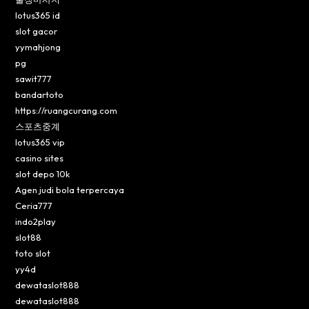
lotus365 id
slot gacor
yymahjong
pg
sawit777
bandartoto
https://ruangcurang.com
스포츠중계
lotus365 vip
casino sites
slot depo 10k
Agen judi bola terpercaya
Ceria777
indo2play
slot88
toto slot
yy4d
dewataslot888
dewataslot888