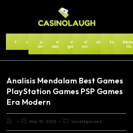
Home
casino
judi
slot
slot
slot
slot5000
togel-
Abou
online
deposit
gacor
online
hk
Us
Analisis Mendalam Best Games
PlayStation Games PSP Games
Era Modern
May 10, 2026
Uncategorized