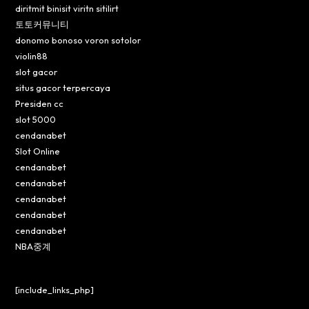
diritmit binisit viritn sitilirt
토토커뮤니티
donomo bonoso voron sotolor
violin88
slot gacor
situs gacor terpercaya
Presiden cc
slot 5000
cendanabet
Slot Online
cendanabet
cendanabet
cendanabet
cendanabet
cendanabet
NBA중계
[include_links_php]