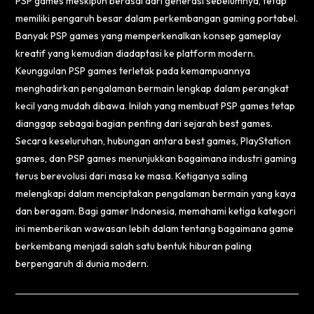
PSP games meskipun berasal dari generasi sebelumnya, tetap
memiliki pengaruh besar dalam perkembangan gaming portabel.
Banyak PSP games yang memperkenalkan konsep gameplay
kreatif yang kemudian diadaptasi ke platform modern.
Keunggulan PSP games terletak pada kemampuannya
menghadirkan pengalaman bermain lengkap dalam perangkat
kecil yang mudah dibawa. Inilah yang membuat PSP games tetap
dianggap sebagai bagian penting dari sejarah best games.
Secara keseluruhan, hubungan antara best games, PlayStation
games, dan PSP games menunjukkan bagaimana industri gaming
terus berevolusi dari masa ke masa. Ketiganya saling
melengkapi dalam menciptakan pengalaman bermain yang kaya
dan beragam. Bagi gamer Indonesia, memahami ketiga kategori
ini memberikan wawasan lebih dalam tentang bagaimana game
berkembang menjadi salah satu bentuk hiburan paling
berpengaruh di dunia modern.