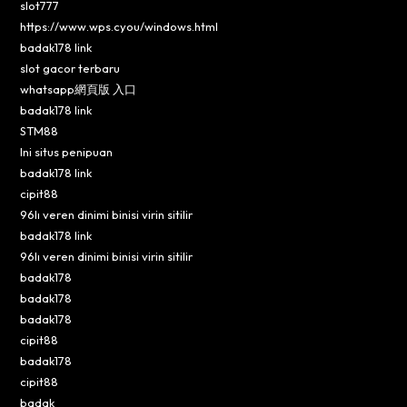
slot777
https://www.wps.cyou/windows.html
badak178 link
slot gacor terbaru
whatsapp網頁版 入口
badak178 link
STM88
Ini situs penipuan
badak178 link
cipit88
96lı veren dinimi binisi virin sitilir
badak178 link
96lı veren dinimi binisi virin sitilir
badak178
badak178
badak178
cipit88
badak178
cipit88
badak