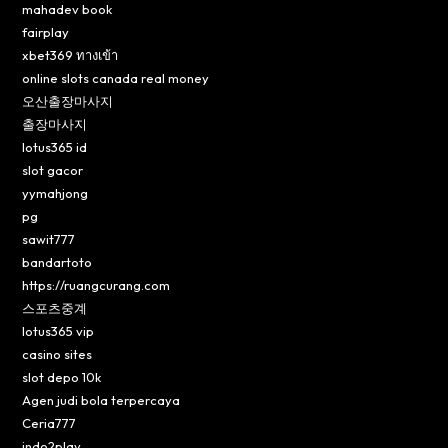
mahadev book
fairplay
xbet369 ทางเข้า
online slots canada real money
오산출장마사지
출장마사지
lotus365 id
slot gacor
yymahjong
pg
sawit777
bandartoto
https://ruangcurang.com
스포츠중계
lotus365 vip
casino sites
slot depo 10k
Agen judi bola terpercaya
Ceria777
indo2play