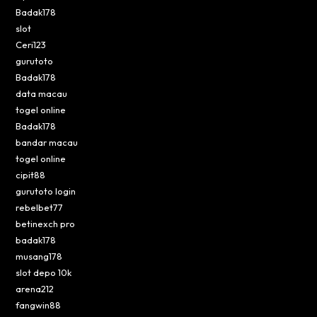
Badak178
slot
Ceri123
gurutoto
Badak178
data macau
togel online
Badak178
bandar macau
togel online
cipit88
gurutoto login
rebelbet77
betinexch pro
badak178
musang178
slot depo 10k
arena212
fangwin88