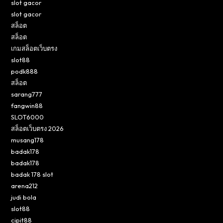
slot gacor
slot gacor
สล็อต
สล็อต
เกมสล็อตเว็บตรง
slot88
podk888
สล็อต
sarang777
fangwin88
SLOT6000
สล็อตเว็บตรง 2026
musang178
badak178
badak178
badak 178 slot
arena212
judi bola
slot88
cipit88