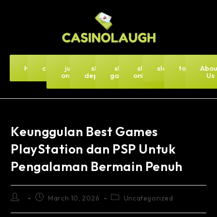
Home
casino
judi
slot
slot
slot
slot5000
togel-
Abou
online
deposit
gacor
online
hk
Us
Keunggulan Best Games
PlayStation dan PSP Untuk
Pengalaman Bermain Penuh
March 10, 2026
Uncategorized