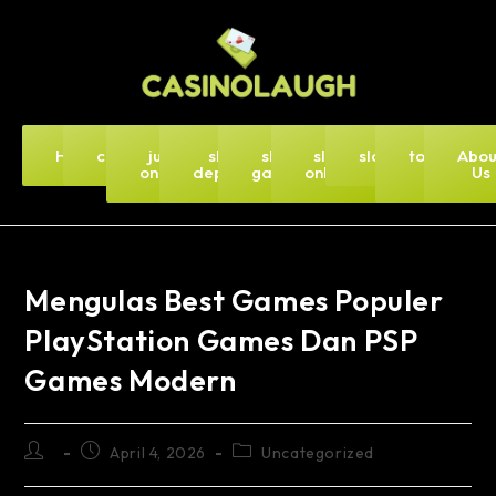
Home
casino
judi
slot
slot
slot
slot5000
togel-
Abou
online
deposit
gacor
online
hk
Us
Mengulas Best Games Populer
PlayStation Games Dan PSP
Games Modern
April 4, 2026
Uncategorized