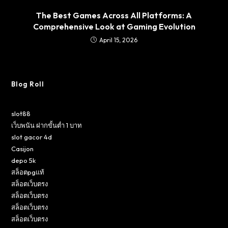
The Best Games Across All Platforms: A
Comprehensive Look at Gaming Evolution
April 15, 2026
Blog Roll
slot88
เว็บพนัน ฝากขั้นต่ำ 1 บาท
slot gacor 4d
Casijon
depo 5k
สล็อตpgแท้
สล็อตเว็บตรง
สล็อตเว็บตรง
สล็อตเว็บตรง
สล็อตเว็บตรง