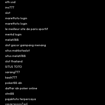
eth usd
ino777
slot
marettoto login
marettoto login
le meilleur site de paris sportif
mei4d login
melati188
slot gacor gampang menang
situs mahkotaslot
situs melati188
slot thailand
SITUS TOTO
sarang777
kasih777
poker88 idn
daftar idn poker online
stm88
pajaktoto terpercaya
แทงหวยออนไลน์