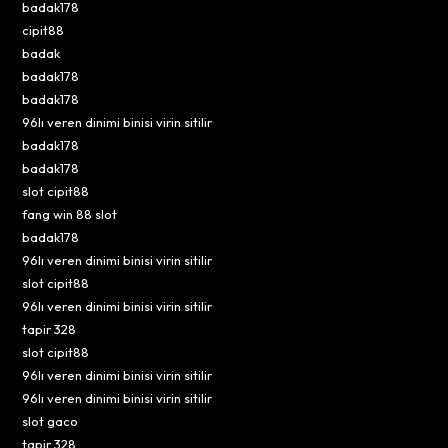
badak178
cipit88
badak
badak178
badak178
96lı veren dinimi binisi virin sitilir
badak178
badak178
slot cipit88
fang win 88 slot
badak178
96lı veren dinimi binisi virin sitilir
slot cipit88
96lı veren dinimi binisi virin sitilir
tapir 328
slot cipit88
96lı veren dinimi binisi virin sitilir
96lı veren dinimi binisi virin sitilir
slot gaco
tapir 328