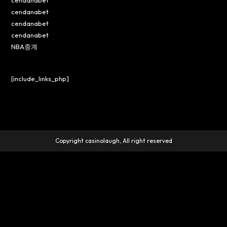
cendanabet
cendanabet
cendanabet
NBA중계
[include_links_php]
Copyright casinolaugh, All right reserved