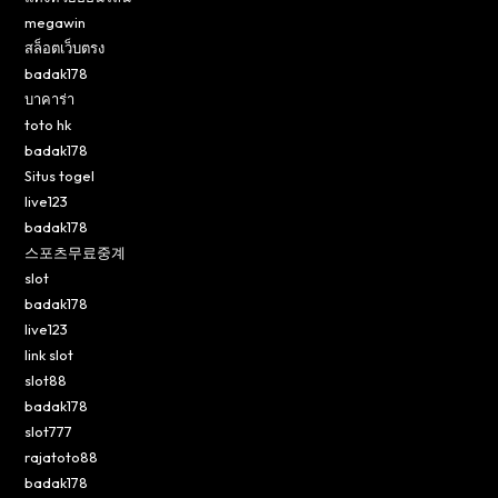
megawin
สล็อตเว็บตรง
badak178
บาคาร่า
toto hk
badak178
Situs togel
live123
badak178
스포츠무료중계
slot
badak178
live123
link slot
slot88
badak178
slot777
rajatoto88
badak178