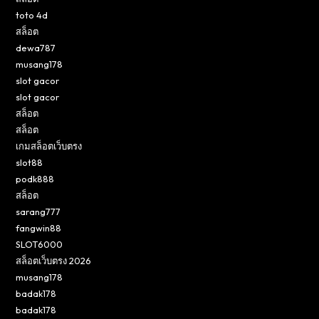
toto 4d
สล็อต
dewa787
musang178
slot gacor
slot gacor
สล็อต
สล็อต
เกมสล็อตเว็บตรง
slot88
podk888
สล็อต
sarang777
fangwin88
SLOT6000
สล็อตเว็บตรง 2026
musang178
badak178
badak178