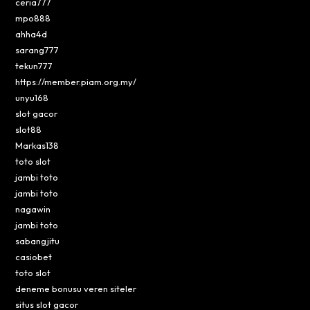
ceria777
mpo888
ahha4d
sarang777
tekun777
https://member.piam.org.my/
unyu168
slot gacor
slot88
Markas138
toto slot
jambi toto
jambi toto
nagawin
jambi toto
sabangjitu
casiobet
toto slot
deneme bonusu veren siteler
situs slot gacor