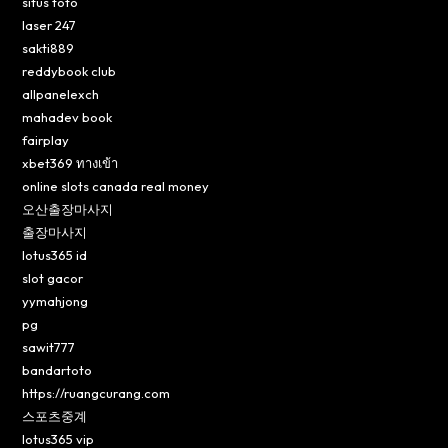
situs toto
laser 247
sakti889
reddybook club
allpanelexch
mahadev book
fairplay
xbet369 ทางเข้า
online slots canada real money
오산출장마사지
출장마사지
lotus365 id
slot gacor
yymahjong
pg
sawit777
bandartoto
https://ruangcurang.com
스포츠중계
lotus365 vip