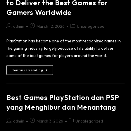
to Deliver the Best Games for
Gamers Worldwide
admin
March 12, 2026
Uncategorized
PlayStation has become one of the most recognized names in
the gaming industry, largely because of its ability to deliver
some of the best games for players around the world.…
Continue Reading
Best Games PlayStation dan PSP
yang Menghibur dan Menantang
admin
March 3, 2026
Uncategorized