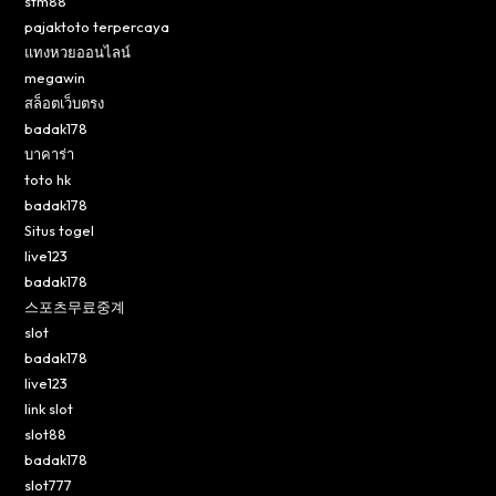
stm88
pajaktoto terpercaya
แทงหวยออนไลน์
megawin
สล็อตเว็บตรง
badak178
บาคาร่า
toto hk
badak178
Situs togel
live123
badak178
스포츠무료중계
slot
badak178
live123
link slot
slot88
badak178
slot777