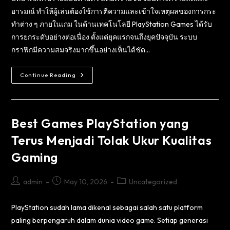
อารมณ์ ทำให้ผู้เล่นต้องใช้การตีความและเข้าใจเหตุผลของการกระ
ทำต่าง ๆ ภายในเกม ในด้านเทคโนโลยี PlayStation Games ได้รับ
การยกระดับอย่างต่อเนื่อง ตั้งแต่ยุคแรกจนถึงยุคปัจจุบัน ระบบ
กราฟิกมีความสมจริงมากขึ้นอย่างเห็นได้ชัด…
Continue Reading
Best Games PlayStation yang
Terus Menjadi Tolak Ukur Kualitas
Gaming
admin
May 10, 2026
Uncategorized
PlayStation sudah lama dikenal sebagai salah satu platform
paling berpengaruh dalam dunia video game. Setiap generasi