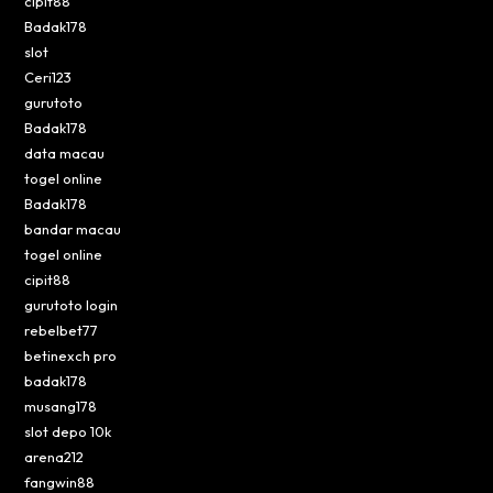
cipit88
Badak178
slot
Ceri123
gurutoto
Badak178
data macau
togel online
Badak178
bandar macau
togel online
cipit88
gurutoto login
rebelbet77
betinexch pro
badak178
musang178
slot depo 10k
arena212
fangwin88