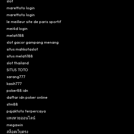
slot
marettoto login
marettoto login
le meilleur site de paris sportif
mei4d login
melati188
slot gacor gampang menang
situs mahkotaslot
situs melati188
slot thailand
SITUS TOTO
sarang777
kasih777
poker88 idn
daftar idn poker online
stm88
pajaktoto terpercaya
แทงหวยออนไลน์
megawin
สล็อตเว็บตรง