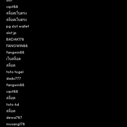
cipit88
สล็อตเว็บตรง
สล็อตเว็บตรง
pg slot wallet
slot jp
BADAK178
FANGWIN88
fangwin88
เว็บสล็อต
สล็อต
toto togel
dadu777
fangwin88
cipit88
สล็อต
toto 4d
สล็อต
dewa787
musang178