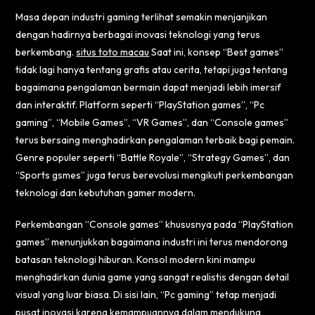
Masa depan industri gaming terlihat semakin menjanjikan
dengan hadirnya berbagai inovasi teknologi yang terus
berkembang.
situs toto macau
Saat ini, konsep “Best games”
tidak lagi hanya tentang grafis atau cerita, tetapi juga tentang
bagaimana pengalaman bermain dapat menjadi lebih imersif
dan interaktif. Platform seperti “PlayStation games”, “Pc
gaming”, “Mobile Games”, “VR Games”, dan “Console games”
terus bersaing menghadirkan pengalaman terbaik bagi pemain.
Genre populer seperti “Battle Royale”, “Strategy Games”, dan
“Sports gsmes” juga terus berevolusi mengikuti perkembangan
teknologi dan kebutuhan gamer modern.
Perkembangan “Console games” khususnya pada “PlayStation
games” menunjukkan bagaimana industri ini terus mendorong
batasan teknologi hiburan. Konsol modern kini mampu
menghadirkan dunia game yang sangat realistis dengan detail
visual yang luar biasa. Di sisi lain, “Pc gaming” tetap menjadi
pusat inovasi karena kemampuannya dalam mendukung