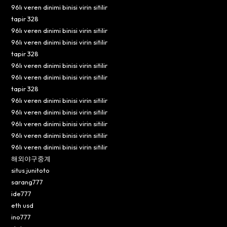
96lı veren dinimi binisi virin sitilir
tapir 328
96lı veren dinimi binisi virin sitilir
96lı veren dinimi binisi virin sitilir
tapir 328
96lı veren dinimi binisi virin sitilir
96lı veren dinimi binisi virin sitilir
tapir 328
96lı veren dinimi binisi virin sitilir
96lı veren dinimi binisi virin sitilir
96lı veren dinimi binisi virin sitilir
96lı veren dinimi binisi virin sitilir
96lı veren dinimi binisi virin sitilir
해외야구중계
situs junitoto
sarang777
ide777
eth usd
ino777