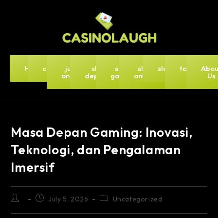
Home
casino
judi
slot
slot
slot
slot5000
togel-
Abou
online
deposit
gacor
online
hk
Us
Masa Depan Gaming: Inovasi,
Teknologi, dan Pengalaman
Imersif
July 5, 2026
Uncategorized