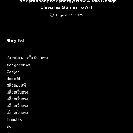
The Symphony of Synergy: How Audio Design
Elevates Games to Art
August 26, 2025
Blog Roll
เว็บพนัน ฝากขั้นต่ำ 1 บาท
slot gacor 4d
Casijon
depo 5k
สล็อตpgแท้
สล็อตเว็บตรง
สล็อตเว็บตรง
สล็อตเว็บตรง
สล็อตเว็บตรง
Tapir328
slot
slot