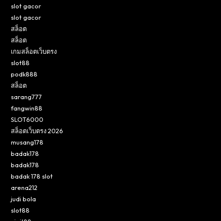
slot gacor
slot gacor
สล็อต
สล็อต
เกมสล็อตเว็บตรง
slot88
podk888
สล็อต
sarang777
fangwin88
SLOT6000
สล็อตเว็บตรง 2026
musang178
badak178
badak178
badak 178 slot
arena212
judi bola
slot88