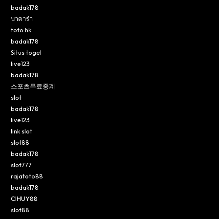
badak178
บาคาร่า
toto hk
badak178
Situs togel
live123
badak178
스포츠무료중계
slot
badak178
live123
link slot
slot88
badak178
slot777
rajatoto88
badak178
CIHUY88
slot88