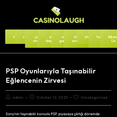
Home
casino
judi
slot
slot
slot
slot5000
togel-
Abou
online
deposit
gacor
online
hk
Us
PSP Oyunlarıyla Taşınabilir
Eğlencenin Zirvesi
admin
October 12, 2025
Uncategorized
Sony’nin taşınabilir konsolu PSP, piyasaya çıktığı dönemde