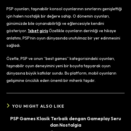
PSP oyunları, taşınabilir konsol oyunlarının sınırlarını genişlettiği
için halen nostaljik bir değere sahip. O dönemin oyunları,
günümüzde bile oynanabilirliği ve eğlencesiyle kendini
gösteriyor.
1xbet giriş
Özellikle oyunların derinliği ve hikaye
anlatımı, PSP’nin oyun dünyasında unutulmaz bir yer edinmesini
sağladı.
Özetle, PSP ve onun “best games” kategorisindeki oyunları,
taşınabilir oyun deneyimini yeni bir boyuta taşıyarak oyun
dünyasına büyük katkılar sundu. Bu platform, mobil oyunların
gelişimine öncülük eden önemli bir mihenk taşıdır.
YOU MIGHT ALSO LIKE
PSP Games Klasik Terbaik dengan Gameplay Seru
dan Nostalgia