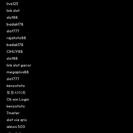
live123
link slot
slot88
badak178
slot777
rajatoto88
badak178
CIHUY88
slot88
link slot gacor
megaplus88
slot777
kenzototo
토토사이트
Ok win Login
kenzototo
7meter
slot via qris
alexis 500