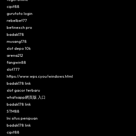
cipit88
gurutoto login
rebelbet77
betinexch pro
badak178
musang178
slot depo 10k
arena212
fangwin88
slot777
https://www.wps.cyou/windows.html
badak178 link
slot gacor terbaru
whatsapp網頁版 入口
badak178 link
STM88
Ini situs penipuan
badak178 link
cipit88