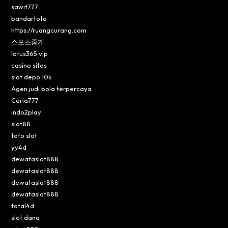
sawit777
bandartoto
https://ruangcurang.com
스포츠중계
lotus365 vip
casino sites
slot depo 10k
Agen judi bola terpercaya
Ceria777
indo2play
slot88
toto slot
yy4d
dewataslot888
dewataslot888
dewataslot888
dewataslot888
total4d
slot dana