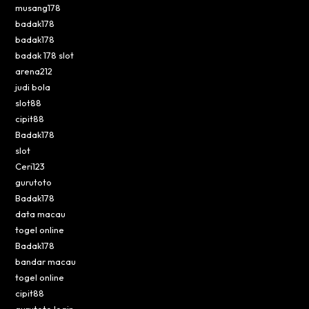
musang178
badak178
badak178
badak 178 slot
arena212
judi bola
slot88
cipit88
Badak178
slot
Ceri123
gurutoto
Badak178
data macau
togel online
Badak178
bandar macau
togel online
cipit88
gurutoto login