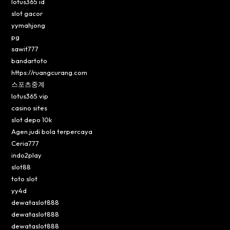
lotus365 id
slot gacor
yymahjong
pg
sawit777
bandartoto
https://ruangcurang.com
스포츠중계
lotus365 vip
casino sites
slot depo 10k
Agen judi bola terpercaya
Ceria777
indo2play
slot88
toto slot
yy4d
dewataslot888
dewataslot888
dewataslot888