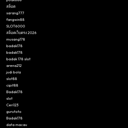
สล็อต
sarang777
fangwin88
SLOT6000
สล็อตเว็บตรง 2026
musang178
badak178
badak178
badak 178 slot
arena212
judi bola
slot88
cipit88
Badak178
slot
Ceri123
gurutoto
Badak178
data macau