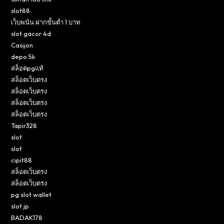
slot88
เว็บพนัน ฝากขั้นต่ำ 1 บาท
slot gacor 4d
Casijon
depo 5k
สล็อตpgแท้
สล็อตเว็บตรง
สล็อตเว็บตรง
สล็อตเว็บตรง
สล็อตเว็บตรง
Tapir328
slot
slot
cipit88
สล็อตเว็บตรง
สล็อตเว็บตรง
pg slot wallet
slot jp
BADAK178