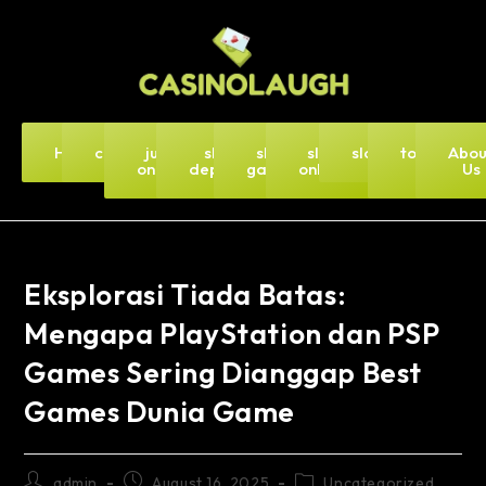
Home
casino
judi
slot
slot
slot
slot5000
togel-
Abou
online
deposit
gacor
online
hk
Us
Eksplorasi Tiada Batas:
Mengapa PlayStation dan PSP
Games Sering Dianggap Best
Games Dunia Game
admin
August 16, 2025
Uncategorized