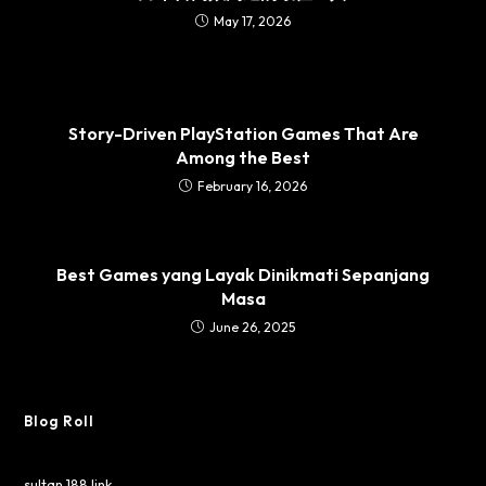
May 17, 2026
Story-Driven PlayStation Games That Are
Among the Best
February 16, 2026
Best Games yang Layak Dinikmati Sepanjang
Masa
June 26, 2025
Blog Roll
sultan 188 link