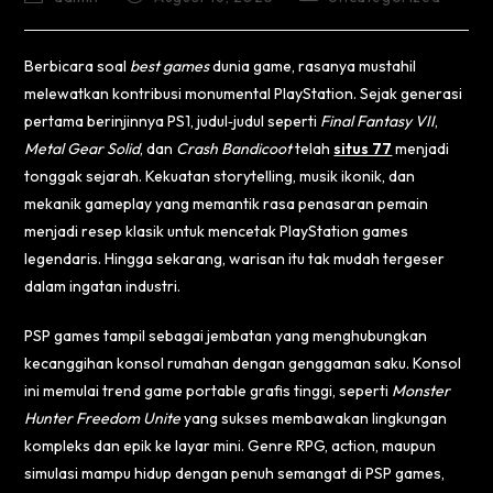
Berbicara soal
best games
dunia game, rasanya mustahil
melewatkan kontribusi monumental PlayStation. Sejak generasi
pertama berinjinnya PS1, judul‑judul seperti
Final Fantasy VII
,
Metal Gear Solid
, dan
Crash Bandicoot
telah
situs 77
menjadi
tonggak sejarah. Kekuatan storytelling, musik ikonik, dan
mekanik gameplay yang memantik rasa penasaran pemain
menjadi resep klasik untuk mencetak PlayStation games
legendaris. Hingga sekarang, warisan itu tak mudah tergeser
dalam ingatan industri.
PSP games tampil sebagai jembatan yang menghubungkan
kecanggihan konsol rumahan dengan genggaman saku. Konsol
ini memulai trend game portable grafis tinggi, seperti
Monster
Hunter Freedom Unite
yang sukses membawakan lingkungan
kompleks dan epik ke layar mini. Genre RPG, action, maupun
simulasi mampu hidup dengan penuh semangat di PSP games,