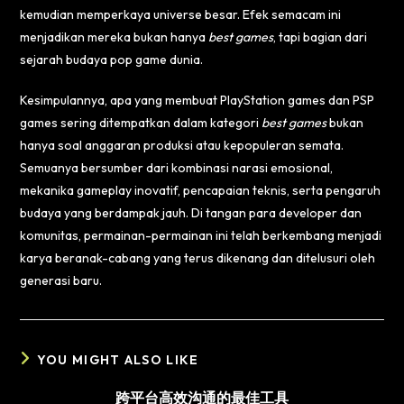
kemudian memperkaya universe besar. Efek semacam ini
menjadikan mereka bukan hanya
best games
, tapi bagian dari
sejarah budaya pop game dunia.
Kesimpulannya, apa yang membuat PlayStation games dan PSP
games sering ditempatkan dalam kategori
best games
bukan
hanya soal anggaran produksi atau kepopuleran semata.
Semuanya bersumber dari kombinasi narasi emosional,
mekanika gameplay inovatif, pencapaian teknis, serta pengaruh
budaya yang berdampak jauh. Di tangan para developer dan
komunitas, permainan-permainan ini telah berkembang menjadi
karya beranak-cabang yang terus dikenang dan ditelusuri oleh
generasi baru.
YOU MIGHT ALSO LIKE
跨平台高效沟通的最佳工具