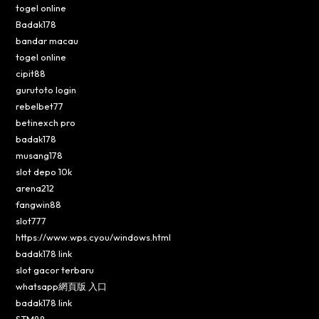
togel online
Badak178
bandar macau
togel online
cipit88
gurutoto login
rebelbet77
betinexch pro
badak178
musang178
slot depo 10k
arena212
fangwin88
slot777
https://www.wps.cyou/windows.html
badak178 link
slot gacor terbaru
whatsapp網頁版 入口
badak178 link
STM88