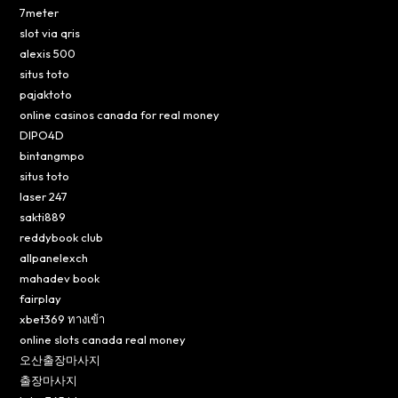
7meter
slot via qris
alexis 500
situs toto
pajaktoto
online casinos canada for real money
DIPO4D
bintangmpo
situs toto
laser 247
sakti889
reddybook club
allpanelexch
mahadev book
fairplay
xbet369 ทางเข้า
online slots canada real money
오산출장마사지
출장마사지