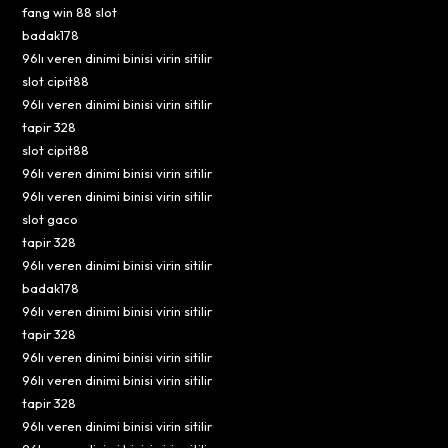
fang win 88 slot
badak178
96lı veren dinimi binisi virin sitilir
slot cipit88
96lı veren dinimi binisi virin sitilir
tapir 328
slot cipit88
96lı veren dinimi binisi virin sitilir
96lı veren dinimi binisi virin sitilir
slot gaco
tapir 328
96lı veren dinimi binisi virin sitilir
badak178
96lı veren dinimi binisi virin sitilir
tapir 328
96lı veren dinimi binisi virin sitilir
96lı veren dinimi binisi virin sitilir
tapir 328
96lı veren dinimi binisi virin sitilir