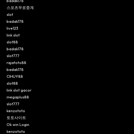
badak178
스포츠무료중계
slot
badak178
live123
link slot
slot88
badak178
slot777
rajatoto88
badak178
CIHUY88
slot88
link slot gacor
megaplus88
slot777
kenzototo
토토사이트
Ok win Login
kenzototo