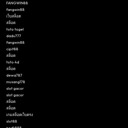
FANGWIN88
fangwin88
เว็บสล็อต
สล็อต
toto togel
dadu777
fangwin88
cipit88
สล็อต
toto 4d
สล็อต
dewa787
musang178
slot gacor
slot gacor
สล็อต
สล็อต
เกมสล็อตเว็บตรง
slot88
podk888